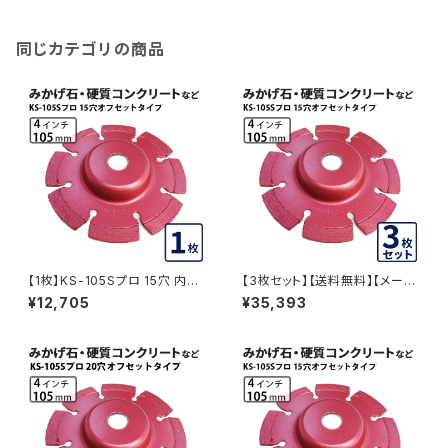
-105spro-of20) ダイヤモンド
カッター 刃キワ切り コーナーカ
ット 水平切断 KS-105SPRO-
OF20
同じカテゴリの商品
【1枚】KS-105Sプロ 15穴 内径1
【3枚セット】【送料無料】【メーカ
5mm オフセットタイプ(ハットタ
ー廃番の為在庫品限り】KSダイ
¥12,705
¥35,393
イプ) KSダイヤセグメント (ks-1
ヤセグメント KS-105Sプロ 15
05spro-of15) ダイヤモンドカ
穴 内径15mm オフセットタイプ
ッター 刃キワ切り コーナーカッ
(ハットタイプ) (ks-105spro-o
ト 水平切断 KS-105SPRO-OF
f15) ダイヤモンドカッター 刃キ
15
ワ切り コーナーカット 水平切断
KS-105SPRO-OF15-03