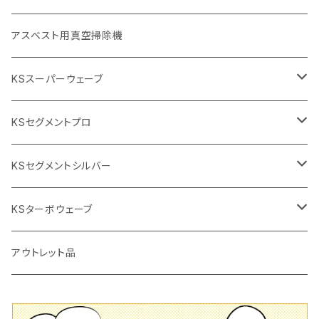
砥石（補強綱入り
替え刃
本体
低速回転
ブリック＆ブロック用切断機
付属品
手動工具
アスベスト用真空掃除機
交換部品など
ダイヤモンドホイール
高速回転
撹拌羽根
押し切り（手動切断機
穴あけ用工具
電動工具
KSスーパーウェーブ
2段変速
撹拌軸
押し切り替え刃（手動切断機替え刃
電動切断機
タイルニッパー
105mm（4インチ）
KSセグメントプロ
鏝（こて
タイルパッチ（ビブラート
プロ用鏝（こて）
125ｍｍ（5インチ）
105mm（4インチ）
KSセグメントシルバー
タイルニッパー
かくはん機
通常品
吸着盤
125mm（5インチ）
105mm（4インチ）
KSターボウェーブ
タイル施工用シューズ
ディスクグラインダー
ビス穴付き
通常品
その他
150ｍｍ（6インチ）
125mm（5インチ）
105mm（4インチ）
アウトレット品
吸着盤
その他
オフセットタイプ（ハットタイプ
ビス穴付き
シューズ
180mm（7インチ）
150mm（6インチ）
125mm（5インチ）