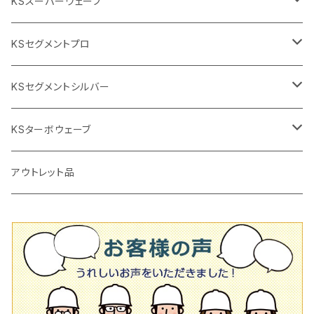
穴あけ用工具
電動工具
KSスーパーウェーブ
2段変速
撹拌軸
押し切り替え刃（手動切断機替え刃
電動切断機
タイルニッパー
105mm（4インチ）
KSセグメントプロ
鏝（こて
タイルパッチ（ビブラート
プロ用鏝（こて）
125ｍｍ（5インチ）
105mm（4インチ）
KSセグメントシルバー
タイルニッパー
かくはん機
通常品
吸着盤
125mm（5インチ）
105mm（4インチ）
KSターボウェーブ
タイル施工用シューズ
ディスクグラインダー
ビス穴付き
通常品
その他
150ｍｍ（6インチ）
125mm（5インチ）
105mm（4インチ）
アウトレット品
吸着盤
その他
オフセットタイプ（ハットタイプ
ビス穴付き
シューズ
180mm（7インチ）
150mm（6インチ）
125mm（5インチ）
タイル針
オフセットタイプ（ハットタイプ
タイル針
205ｍｍ（8インチ）
180mm（7インチ）
150ｍｍ（6インチ）
その他
230mm（9インチ）
205mm（8インチ）
180ｍｍ（7インチ）