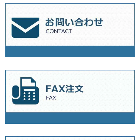
230ｍｍ（9インチ）