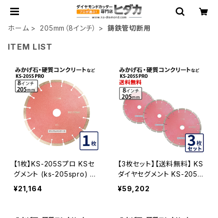
ホーム
205mm（8インチ）
鋳鉄管切断用
ITEM LIST
【1枚】KS-205Sプロ KSセ
【3枚セット】【送料無料】 KS
グメント (ks-205spro) 8
ダイヤセグメント KS-205S
インチ みかげ石・硬質コン
プロ (ks-205spro) 8イン
¥21,164
¥59,202
クリートなどの切断 ダイヤ
チ みかげ石・硬質コンクリ
モンドカッター 刃 KS-205
ートなど KS-205SPRO-0
SPRO
3