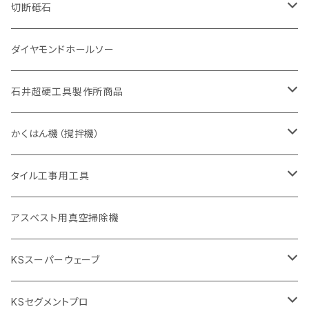
一般道路カッター用
セグメント（特殊凸凹加工チップ
一般道路カッター用
305mm（12インチ）
セグメントタイプ
セグメントタイプ
セグメントタイプ
有効長 250mm
255mm（10インチ）
ヒューム管・U字溝切断用
鋳鉄管切断用
ヒューム管・U字溝切断用
道路（アス・コン兼用）
ストレート型チップ
100mm（4インチ）
切断砥石
355mm（14インチ）
埋設鋳鉄管工事対応タイプ
一般道路カッター用
埋設鋳鉄管工事対応タイプ
305mm（12インチ）
セグメント
セグメントタイプ
セグメントタイプ
305mm（12インチ）
アスファルト切断用
ヒューム管・U字溝切断用
アスファルト切断用
U型チップ
125mm（5インチ）
金属用
ダイヤモンドホールソー
405mm（16インチ）
砥石（補強綱入り
355mm（14インチ）
セグメント（特殊凸凹加工チップ
埋設鋳鉄管工事対応タイプ
355mm（14インチ）
一般道路カッター用
セグメントタイプ
一般道路カッター用
305mm（12インチ）
アスファルト切断用
非金属用
石井超硬工具製作所商品
455mm（18インチ）
405mm（16インチ）
砥石（補強綱入り
砥石（補強綱入り
セグメント（特殊凸凹加工チップ
355mm（14インチ）
一般道路カッター用
305mm（12インチ）
押し切り（タイル切断機）
かくはん機（撹拌機）
455mm（18インチ）
埋設鋳鉄管工事対応タイプ
355mm（14インチ）
本体
電動切断機
本体
タイル工事用工具
砥石（補強綱入り
替え刃
本体
低速回転
ブリック＆ブロック用切断機
付属品
手動工具
アスベスト用真空掃除機
交換部品など
ダイヤモンドホイール
高速回転
撹拌羽根
押し切り（手動切断機
穴あけ用工具
電動工具
KSスーパーウェーブ
2段変速
撹拌軸
押し切り替え刃（手動切断機替え刃
電動切断機
タイルニッパー
105mm（4インチ）
KSセグメントプロ