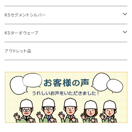
鏝（こて
タイルパッチ（ビブラート
プロ用鏝（こて）
125ｍｍ（5インチ）
105mm（4インチ）
KSセグメントシルバー
タイルニッパー
かくはん機
通常品
吸着盤
125mm（5インチ）
105mm（4インチ）
KSターボウェーブ
タイル施工用シューズ
ディスクグラインダー
ビス穴付き
通常品
その他
150ｍｍ（6インチ）
125mm（5インチ）
105mm（4インチ）
アウトレット品
吸着盤
その他
オフセットタイプ（ハットタイプ
ビス穴付き
シューズ
180mm（7インチ）
150mm（6インチ）
125mm（5インチ）
タイル針
オフセットタイプ（ハットタイプ
タイル針
205ｍｍ（8インチ）
180mm（7インチ）
150ｍｍ（6インチ）
その他
230mm（9インチ）
205mm（8インチ）
180ｍｍ（7インチ）
230mm（9インチ）
205mm（8インチ）