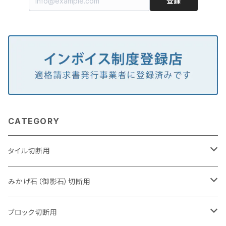
登録
CATEGORY
タイル切断用
105mm（4インチ）
みかげ石（御影石）切断用
125mm（5インチ）
105mm（4インチ）
ブロック切断用