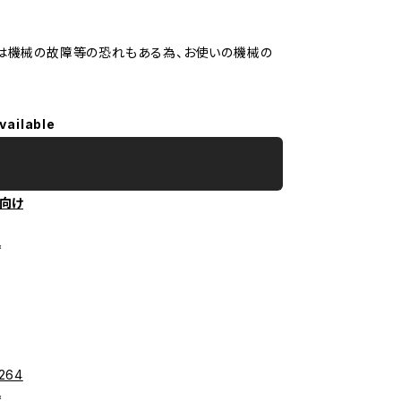
は機械の故障等の恐れもある為、お使いの機械の
vailable
向け
*
9264
*