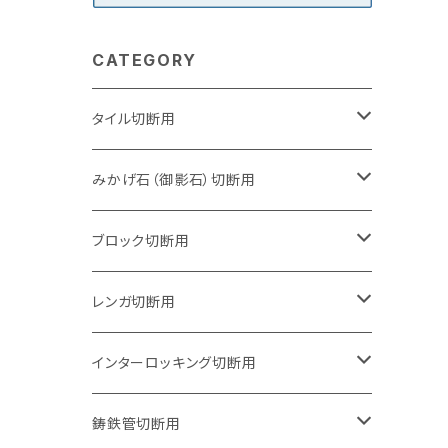
CATEGORY
タイル切断用
105mm（4インチ）
みかげ石（御影石）切断用
125mm（5インチ）
105mm（4インチ）
ブロック切断用
グラインダー取付用
セグメントタイプ
125mm（5インチ）
105mm（4インチ）
レンガ切断用
石井超硬電動切断機 取付用
セグメントタイプ（ビス穴付き
セグメントタイプ
セグメントタイプ
150mm（6インチ）
125mm（5インチ）
105mm（4インチ）
インターロッキング切断用
オフセットタイプ（ハットタイプ
セグメントタイプ（ビス穴付き
ウェーブタイプ
セグメントタイプ
セグメントタイプ
セグメントタイプ
180mm（7インチ）
150mm（6インチ）
125mm（5インチ）
105mm（4インチ）
鋳鉄管切断用