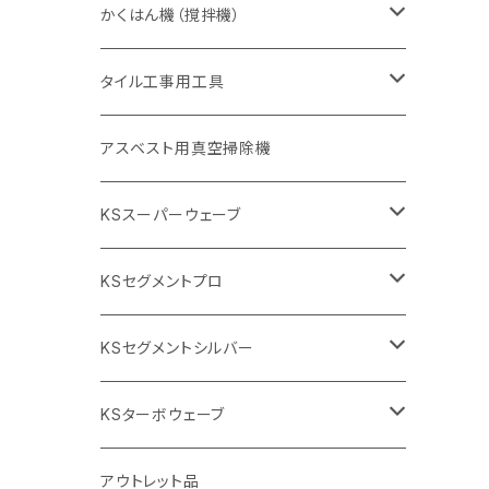
砥石（補強綱入り
砥石（補強綱入り
セグメント（特殊凸凹加工チップ
355mm（14インチ）
一般道路カッター用
305mm（12インチ）
押し切り（タイル切断機）
かくはん機（撹拌機）
455mm（18インチ）
埋設鋳鉄管工事対応タイプ
355mm（14インチ）
本体
電動切断機
本体
タイル工事用工具
砥石（補強綱入り
替え刃
本体
低速回転
ブリック＆ブロック用切断機
付属品
手動工具
アスベスト用真空掃除機
交換部品など
ダイヤモンドホイール
高速回転
撹拌羽根
押し切り（手動切断機
穴あけ用工具
電動工具
KSスーパーウェーブ
2段変速
撹拌軸
押し切り替え刃（手動切断機替え刃
電動切断機
タイルニッパー
105mm（4インチ）
KSセグメントプロ
鏝（こて
タイルパッチ（ビブラート
プロ用鏝（こて）
125ｍｍ（5インチ）
105mm（4インチ）
KSセグメントシルバー
タイルニッパー
かくはん機
通常品
吸着盤
125mm（5インチ）
105mm（4インチ）
KSターボウェーブ
タイル施工用シューズ
ディスクグラインダー
ビス穴付き
通常品
その他
150ｍｍ（6インチ）
125mm（5インチ）
105mm（4インチ）
アウトレット品