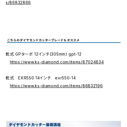
s/86832866
乾式 GPターボ 12インチ(305mm) gpt-12
https://www.ks-diamond.com/items/87024834
乾式 EXR550 14インチ exr550-14
https://www.ks-diamond.com/items/86832196