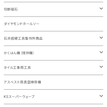
砥石（補強綱入り
有効長 420mm
一般道路カッター用
セグメント（特殊凸凹加工チップ
一般道路カッター用
305mm（12インチ）
セグメントタイプ
セグメントタイプ
セグメントタイプ
有効長 250mm
255mm（10インチ）
ヒューム管・U字溝切断用
鋳鉄管切断用
ヒューム管・U字溝切断用
道路（アス・コン兼用）
ストレート型チップ
100mm（4インチ）
切断砥石
355mm（14インチ）
埋設鋳鉄管工事対応タイプ
一般道路カッター用
埋設鋳鉄管工事対応タイプ
305mm（12インチ）
セグメント
セグメントタイプ
セグメントタイプ
305mm（12インチ）
アスファルト切断用
ヒューム管・U字溝切断用
アスファルト切断用
U型チップ
125mm（5インチ）
金属用
ダイヤモンドホールソー
405mm（16インチ）
砥石（補強綱入り
355mm（14インチ）
セグメント（特殊凸凹加工チップ
埋設鋳鉄管工事対応タイプ
355mm（14インチ）
一般道路カッター用
セグメントタイプ
一般道路カッター用
305mm（12インチ）
アスファルト切断用
非金属用
石井超硬工具製作所商品
455mm（18インチ）
405mm（16インチ）
砥石（補強綱入り
砥石（補強綱入り
セグメント（特殊凸凹加工チップ
355mm（14インチ）
一般道路カッター用
305mm（12インチ）
押し切り（タイル切断機）
かくはん機（撹拌機）
455mm（18インチ）
埋設鋳鉄管工事対応タイプ
355mm（14インチ）
本体
電動切断機
本体
タイル工事用工具
砥石（補強綱入り
替え刃
本体
低速回転
ブリック＆ブロック用切断機
付属品
手動工具
アスベスト用真空掃除機
交換部品など
ダイヤモンドホイール
高速回転
撹拌羽根
押し切り（手動切断機
穴あけ用工具
電動工具
KSスーパーウェーブ