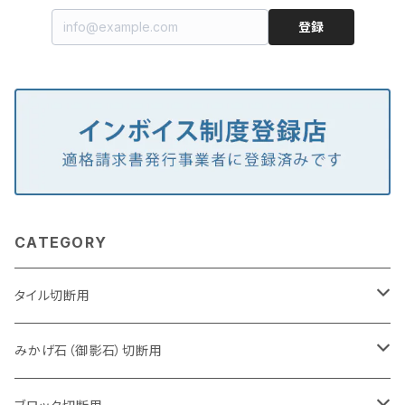
登録
CATEGORY
タイル切断用
105mm（4インチ）
みかげ石（御影石）切断用
125mm（5インチ）
105mm（4インチ）