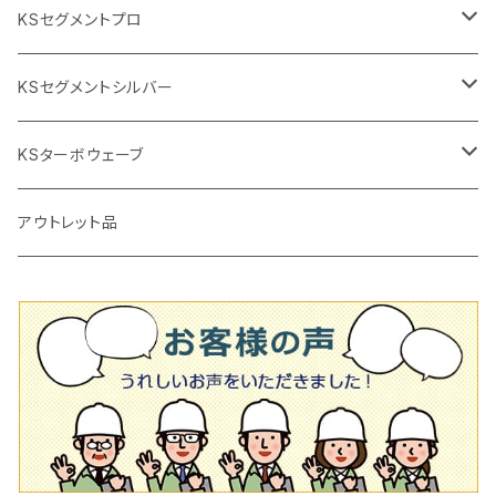
2段変速
撹拌軸
押し切り替え刃（手動切断機替え刃
電動切断機
タイルニッパー
105mm（4インチ）
KSセグメントプロ
鏝（こて
タイルパッチ（ビブラート
プロ用鏝（こて）
125ｍｍ（5インチ）
105mm（4インチ）
KSセグメントシルバー
タイルニッパー
かくはん機
通常品
吸着盤
125mm（5インチ）
105mm（4インチ）
KSターボウェーブ
タイル施工用シューズ
ディスクグラインダー
ビス穴付き
通常品
その他
150ｍｍ（6インチ）
125mm（5インチ）
105mm（4インチ）
アウトレット品
吸着盤
その他
オフセットタイプ（ハットタイプ
ビス穴付き
シューズ
180mm（7インチ）
150mm（6インチ）
125mm（5インチ）
タイル針
オフセットタイプ（ハットタイプ
タイル針
205ｍｍ（8インチ）
180mm（7インチ）
150ｍｍ（6インチ）
その他
230mm（9インチ）
205mm（8インチ）
180ｍｍ（7インチ）
230mm（9インチ）
205mm（8インチ）