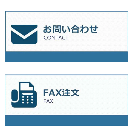
230ｍｍ（9インチ）