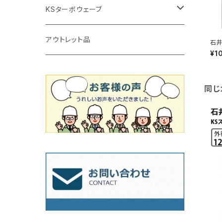
タイルニッパー
かくはん機
通常品
吸着盤
125mm（5インチ）
105mm（4インチ）
KSターボウェーブ
タイル施工用シューズ
ディスクグラインダー
ビス穴付き
通常品
その他
150ｍｍ（6インチ）
125mm（5インチ）
105mm（4インチ）
アウトレット品
石井
-1
¥1
m≪
吸着盤
その他
オフセットタイプ（ハットタイプ
ビス穴付き
シューズ
180mm（7インチ）
150mm（6インチ）
125mm（5インチ）
タイル針
同じ
オフセットタイプ（ハットタイプ
タイル針
205ｍｍ（8インチ）
180mm（7インチ）
150ｍｍ（6インチ）
その他
230mm（9インチ）
205mm（8インチ）
180ｍｍ（7インチ）
230mm（9インチ）
205mm（8インチ）
230ｍｍ（9インチ）