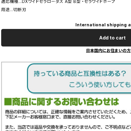
適応機種…DXワイドセラロータス A型 B型 ・セラワイドホープ
用途…切断刃
International shipping a
Add to cart
日本国内にお住まいの方