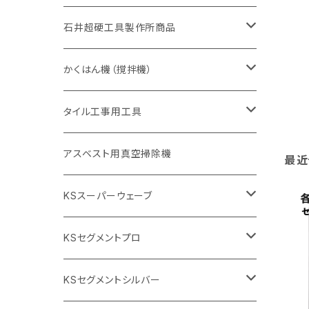
405mm（16インチ）
砥石（補強綱入り
355mm（14インチ）
セグメント（特殊凸凹加工チップ
埋設鋳鉄管工事対応タイプ
355mm（14インチ）
一般道路カッター用
セグメントタイプ
一般道路カッター用
305mm（12インチ）
アスファルト切断用
非金属用
石井超硬工具製作所商品
455mm（18インチ）
405mm（16インチ）
砥石（補強綱入り
砥石（補強綱入り
セグメント（特殊凸凹加工チップ
355mm（14インチ）
一般道路カッター用
305mm（12インチ）
押し切り（タイル切断機）
かくはん機（撹拌機）
455mm（18インチ）
埋設鋳鉄管工事対応タイプ
355mm（14インチ）
本体
電動切断機
本体
タイル工事用工具
砥石（補強綱入り
替え刃
本体
低速回転
ブリック＆ブロック用切断機
付属品
手動工具
アスベスト用真空掃除機
最近
交換部品など
ダイヤモンドホイール
高速回転
撹拌羽根
押し切り（手動切断機
穴あけ用工具
電動工具
KSスーパーウェーブ
2段変速
撹拌軸
押し切り替え刃（手動切断機替え刃
電動切断機
タイルニッパー
105mm（4インチ）
KSセグメントプロ
鏝（こて
タイルパッチ（ビブラート
プロ用鏝（こて）
125ｍｍ（5インチ）
105mm（4インチ）
KSセグメントシルバー