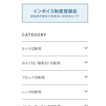
CATEGORY
タイル切断用
105mm（4インチ）
みかげ石（御影石）切断用
125mm（5インチ）
105mm（4インチ）
ブロック切断用
グラインダー取付用
セグメントタイプ
125mm（5インチ）
105mm（4インチ）
レンガ切断用
石井超硬電動切断機 取付用
セグメントタイプ（ビス穴付き
セグメントタイプ
セグメントタイプ