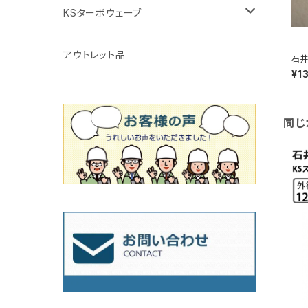
タイルニッパー
かくはん機
通常品
吸着盤
125mm（5インチ）
105mm（4インチ）
KSターボウェーブ
タイル施工用シューズ
ディスクグラインダー
ビス穴付き
通常品
その他
150ｍｍ（6インチ）
125mm（5インチ）
105mm（4インチ）
アウトレット品
石
ット
¥1
径2
吸着盤
その他
オフセットタイプ（ハットタイプ
ビス穴付き
シューズ
180mm（7インチ）
150mm（6インチ）
125mm（5インチ）
タイル針
同じ
オフセットタイプ（ハットタイプ
タイル針
205ｍｍ（8インチ）
180mm（7インチ）
150ｍｍ（6インチ）
その他
230mm（9インチ）
205mm（8インチ）
180ｍｍ（7インチ）
230mm（9インチ）
205mm（8インチ）
230ｍｍ（9インチ）