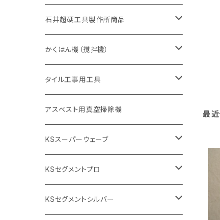
405mm（16インチ）
砥石（補強綱入り
355mm（14インチ）
セグメント（特殊凸凹加工チップ
埋設鋳鉄管工事対応タイプ
355mm（14インチ）
一般道路カッター用
セグメントタイプ
一般道路カッター用
305mm（12インチ）
アスファルト切断用
非金属用
石井超硬工具製作所商品
455mm（18インチ）
405mm（16インチ）
砥石（補強綱入り
砥石（補強綱入り
セグメント（特殊凸凹加工チップ
355mm（14インチ）
一般道路カッター用
305mm（12インチ）
押し切り（タイル切断機）
かくはん機（撹拌機）
455mm（18インチ）
埋設鋳鉄管工事対応タイプ
355mm（14インチ）
本体
電動切断機
本体
タイル工事用工具
砥石（補強綱入り
替え刃
本体
低速回転
ブリック＆ブロック用切断機
付属品
手動工具
アスベスト用真空掃除機
最近
交換部品など
ダイヤモンドホイール
高速回転
撹拌羽根
押し切り（手動切断機
穴あけ用工具
電動工具
KSスーパーウェーブ
2段変速
撹拌軸
押し切り替え刃（手動切断機替え刃
電動切断機
タイルニッパー
105mm（4インチ）
KSセグメントプロ
鏝（こて
タイルパッチ（ビブラート
プロ用鏝（こて）
125ｍｍ（5インチ）
105mm（4インチ）
KSセグメントシルバー