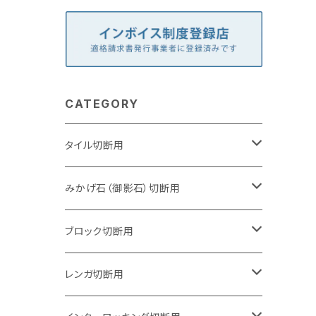
CATEGORY
タイル切断用
105mm（4インチ）
みかげ石（御影石）切断用
125mm（5インチ）
105mm（4インチ）
ブロック切断用
グラインダー取付用
セグメントタイプ
125mm（5インチ）
105mm（4インチ）
レンガ切断用
石井超硬電動切断機 取付用
セグメントタイプ（ビス穴付き
セグメントタイプ
セグメントタイプ