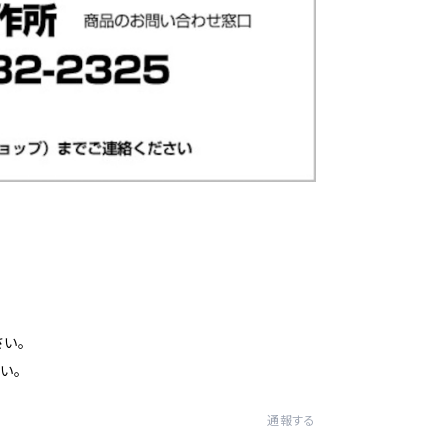
い。
い。
通報する