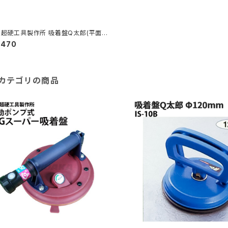
超硬工具製作所 吸着盤Q太郎(平面用)
20mmX2 アルミ製 IS-1 ≪代引き不可・
,470
カー直送≫ IS-1
カテゴリの商品