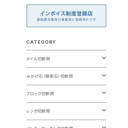
CATEGORY
タイル切断用
105mm（4インチ）
みかげ石（御影石）切断用
125mm（5インチ）
105mm（4インチ）
ブロック切断用
グラインダー取付用
セグメントタイプ
125mm（5インチ）
105mm（4インチ）
レンガ切断用
石井超硬電動切断機 取付用
セグメントタイプ（ビス穴付き
セグメントタイプ
セグメントタイプ