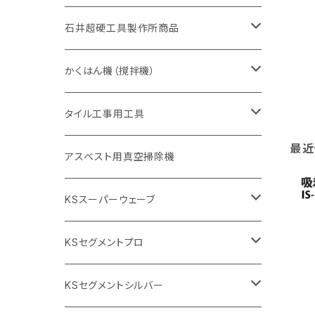
405mm（16インチ）
砥石（補強綱入り
355mm（14インチ）
セグメント（特殊凸凹加工チップ
埋設鋳鉄管工事対応タイプ
355mm（14インチ）
一般道路カッター用
セグメントタイプ
一般道路カッター用
305mm（12インチ）
アスファルト切断用
非金属用
石井超硬工具製作所商品
455mm（18インチ）
405mm（16インチ）
砥石（補強綱入り
砥石（補強綱入り
セグメント（特殊凸凹加工チップ
355mm（14インチ）
一般道路カッター用
305mm（12インチ）
押し切り（タイル切断機）
かくはん機（撹拌機）
455mm（18インチ）
埋設鋳鉄管工事対応タイプ
355mm（14インチ）
本体
電動切断機
本体
タイル工事用工具
砥石（補強綱入り
最近
替え刃
本体
低速回転
ブリック＆ブロック用切断機
付属品
手動工具
アスベスト用真空掃除機
交換部品など
ダイヤモンドホイール
高速回転
撹拌羽根
押し切り（手動切断機
穴あけ用工具
電動工具
KSスーパーウェーブ
2段変速
撹拌軸
押し切り替え刃（手動切断機替え刃
電動切断機
タイルニッパー
105mm（4インチ）
KSセグメントプロ
鏝（こて
タイルパッチ（ビブラート
プロ用鏝（こて）
125ｍｍ（5インチ）
105mm（4インチ）
KSセグメントシルバー