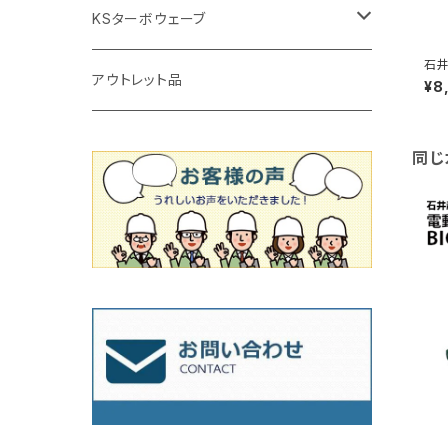
タイルニッパー
かくはん機
通常品
吸着盤
125mm（5インチ）
105mm（4インチ）
KSターボウェーブ
タイル施工用シューズ
ディスクグラインダー
石井
ビス穴付き
通常品
その他
150ｍｍ（6インチ）
125mm（5インチ）
105mm（4インチ）
アウトレット品
Φ1
¥8
メー
吸着盤
その他
オフセットタイプ（ハットタイプ
ビス穴付き
シューズ
180mm（7インチ）
150mm（6インチ）
125mm（5インチ）
同じ
タイル針
オフセットタイプ（ハットタイプ
タイル針
205ｍｍ（8インチ）
180mm（7インチ）
150ｍｍ（6インチ）
その他
230mm（9インチ）
205mm（8インチ）
180ｍｍ（7インチ）
230mm（9インチ）
205mm（8インチ）
230ｍｍ（9インチ）