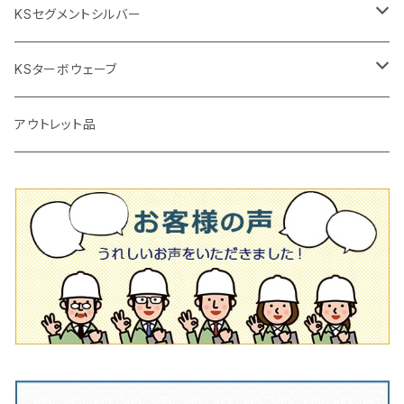
鏝（こて
タイルパッチ（ビブラート
プロ用鏝（こて）
125ｍｍ（5インチ）
105mm（4インチ）
KSセグメントシルバー
タイルニッパー
かくはん機
通常品
吸着盤
125mm（5インチ）
105mm（4インチ）
KSターボウェーブ
タイル施工用シューズ
ディスクグラインダー
ビス穴付き
通常品
その他
150ｍｍ（6インチ）
125mm（5インチ）
105mm（4インチ）
アウトレット品
吸着盤
その他
オフセットタイプ（ハットタイプ
ビス穴付き
シューズ
180mm（7インチ）
150mm（6インチ）
125mm（5インチ）
タイル針
オフセットタイプ（ハットタイプ
タイル針
205ｍｍ（8インチ）
180mm（7インチ）
150ｍｍ（6インチ）
その他
230mm（9インチ）
205mm（8インチ）
180ｍｍ（7インチ）
230mm（9インチ）
205mm（8インチ）
230ｍｍ（9インチ）