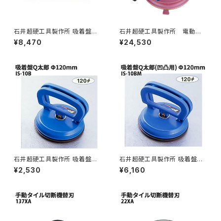
石井超硬工具製作所 吸着盤Q
石井超硬工具製作所 電動ポ
太郎(平面用) Φ120mmX2 ア
ンプ式 BIGスーパー吸着盤Q
¥8,470
¥24,530
ルミ製 IS-1 ≪代引き不可・メー
太郎（平面・凹凸用）≪メーカー
カー直送≫ IS-1
直送≫ IS-BIG24E
石井超硬工具製作所 吸着盤Q
石井超硬工具製作所 吸着盤Q
太郎(平面用) Φ120mm プラス
太郎(凹凸用) Φ120mm プラス
¥2,530
¥6,160
チック製 IS-10B ≪メーカー直
チック製 IS-10BM ≪メーカー
送≫ IS-10B
直送≫ IS-10BM