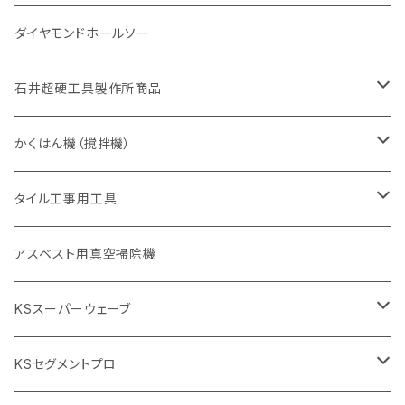
355mm（14インチ）
埋設鋳鉄管工事対応タイプ
一般道路カッター用
埋設鋳鉄管工事対応タイプ
305mm（12インチ）
セグメント
セグメントタイプ
セグメントタイプ
305mm（12インチ）
アスファルト切断用
ヒューム管・U字溝切断用
アスファルト切断用
U型チップ
125mm（5インチ）
金属用
ダイヤモンドホールソー
405mm（16インチ）
砥石（補強綱入り
355mm（14インチ）
セグメント（特殊凸凹加工チップ
埋設鋳鉄管工事対応タイプ
355mm（14インチ）
一般道路カッター用
セグメントタイプ
一般道路カッター用
305mm（12インチ）
アスファルト切断用
非金属用
石井超硬工具製作所商品
455mm（18インチ）
405mm（16インチ）
砥石（補強綱入り
砥石（補強綱入り
セグメント（特殊凸凹加工チップ
355mm（14インチ）
一般道路カッター用
305mm（12インチ）
押し切り（タイル切断機）
かくはん機（撹拌機）
455mm（18インチ）
埋設鋳鉄管工事対応タイプ
355mm（14インチ）
本体
電動切断機
本体
タイル工事用工具
砥石（補強綱入り
替え刃
本体
低速回転
ブリック＆ブロック用切断機
付属品
手動工具
アスベスト用真空掃除機
交換部品など
ダイヤモンドホイール
高速回転
撹拌羽根
押し切り（手動切断機
穴あけ用工具
電動工具
KSスーパーウェーブ
2段変速
撹拌軸
押し切り替え刃（手動切断機替え刃
電動切断機
タイルニッパー
105mm（4インチ）
KSセグメントプロ