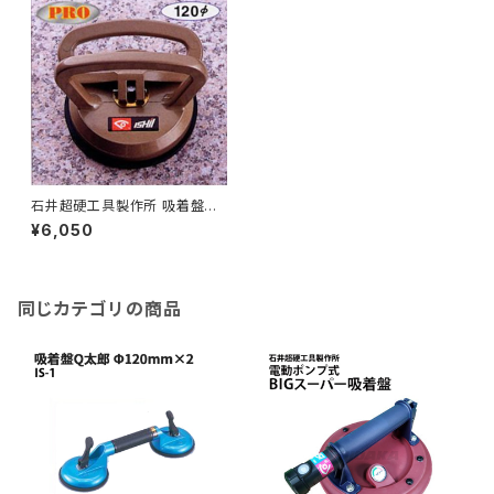
石井超硬工具製作所 吸着盤Q
太郎(平面用) Φ120mm アルミ
¥6,050
製 IS-4K ≪メーカー直送≫ IS
-4K
同じカテゴリの商品