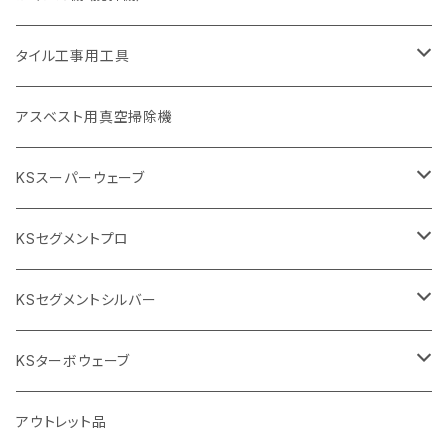
455mm（18インチ）
埋設鋳鉄管工事対応タイプ
355mm（14インチ）
本体
電動切断機
本体
タイル工事用工具
砥石（補強綱入り
替え刃
本体
低速回転
ブリック＆ブロック用切断機
付属品
手動工具
アスベスト用真空掃除機
交換部品など
ダイヤモンドホイール
高速回転
撹拌羽根
押し切り（手動切断機
穴あけ用工具
電動工具
KSスーパーウェーブ
2段変速
撹拌軸
押し切り替え刃（手動切断機替え刃
電動切断機
タイルニッパー
105mm（4インチ）
KSセグメントプロ
鏝（こて
タイルパッチ（ビブラート
プロ用鏝（こて）
125ｍｍ（5インチ）
105mm（4インチ）
KSセグメントシルバー
タイルニッパー
かくはん機
通常品
吸着盤
125mm（5インチ）
105mm（4インチ）
KSターボウェーブ
タイル施工用シューズ
ディスクグラインダー
ビス穴付き
通常品
その他
150ｍｍ（6インチ）
125mm（5インチ）
105mm（4インチ）
アウトレット品