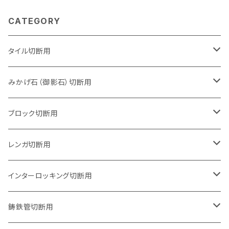
CATEGORY
タイル切断用
105mm（4インチ）
みかげ石（御影石）切断用
125mm（5インチ）
105mm（4インチ）
ブロック切断用
グラインダー取付用
セグメントタイプ
125mm（5インチ）
105mm（4インチ）
レンガ切断用
石井超硬電動切断機 取付用
セグメントタイプ（ビス穴付き
セグメントタイプ
セグメントタイプ
150mm（6インチ）
125mm（5インチ）
105mm（4インチ）
インターロッキング切断用
オフセットタイプ（ハットタイプ
セグメントタイプ（ビス穴付き
ウェーブタイプ
セグメントタイプ
セグメントタイプ
セグメントタイプ
180mm（7インチ）
150mm（6インチ）
125mm（5インチ）
105mm（4インチ）
鋳鉄管切断用