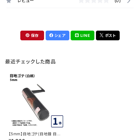
レビュー
(0)
保存
シェア
LINE
ポスト
最近チェックした商品
【5mm】目地ゴテ(目地鏝 目地
ごて)5mm 本焼き 白柄1本(mej