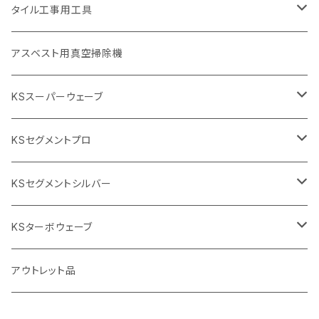
埋設鋳鉄管工事対応タイプ
355mm（14インチ）
本体
電動切断機
本体
タイル工事用工具
砥石（補強綱入り
替え刃
本体
低速回転
ブリック＆ブロック用切断機
付属品
手動工具
アスベスト用真空掃除機
交換部品など
ダイヤモンドホイール
高速回転
撹拌羽根
押し切り（手動切断機
穴あけ用工具
電動工具
KSスーパーウェーブ
2段変速
撹拌軸
押し切り替え刃（手動切断機替え刃
電動切断機
タイルニッパー
105mm（4インチ）
KSセグメントプロ
鏝（こて
タイルパッチ（ビブラート
プロ用鏝（こて）
125ｍｍ（5インチ）
105mm（4インチ）
KSセグメントシルバー
タイルニッパー
かくはん機
通常品
吸着盤
125mm（5インチ）
105mm（4インチ）
KSターボウェーブ
タイル施工用シューズ
ディスクグラインダー
ビス穴付き
通常品
その他
150ｍｍ（6インチ）
125mm（5インチ）
105mm（4インチ）
アウトレット品
吸着盤
その他
オフセットタイプ（ハットタイプ
ビス穴付き
シューズ
180mm（7インチ）
150mm（6インチ）
125mm（5インチ）