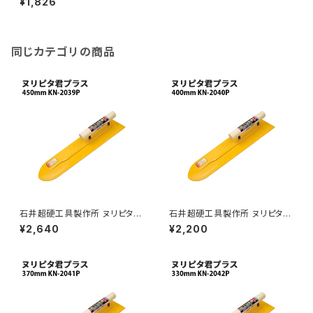
¥1,826
igote-honyaki-5)≪返品不可
≫ MEJIGOTE-HONYAKI-5
同じカテゴリの商品
石井超硬工具製作所 ヌリピタ君
石井超硬工具製作所 ヌリピタ君
プラス 450mm KN-2039P プ
プラス 400mm KN-2040P プ
¥2,640
¥2,200
ロ用鏝 こて コテ≪メーカー直
ロ用鏝 こて コテ ≪メーカー直
送≫ KN-2039P
送≫ KN-2040P