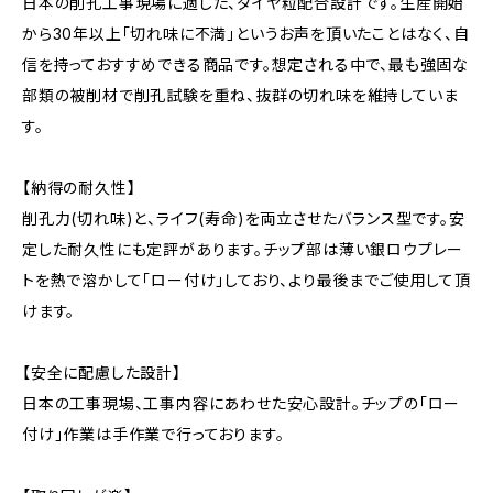
日本の削孔工事現場に適した、ダイヤ粒配合設計です。生産開始
から30年以上「切れ味に不満」というお声を頂いたことはなく、自
信を持っておすすめできる商品です。想定される中で、最も強固な
部類の被削材で削孔試験を重ね、抜群の切れ味を維持していま
す。
【納得の耐久性】
削孔力(切れ味)と、ライフ(寿命)を両立させたバランス型です。安
定した耐久性にも定評があります。チップ部は薄い銀ロウプレー
トを熱で溶かして「ロー付け」しており、より最後までご使用して頂
けます。
【安全に配慮した設計】
日本の工事現場、工事内容にあわせた安心設計。チップの「ロー
付け」作業は手作業で行っております。