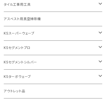
埋設鋳鉄管工事対応タイプ
355mm（14インチ）
本体
電動切断機
本体
タイル工事用工具
砥石（補強綱入り
替え刃
本体
低速回転
ブリック＆ブロック用切断機
付属品
手動工具
アスベスト用真空掃除機
交換部品など
ダイヤモンドホイール
高速回転
撹拌羽根
押し切り（手動切断機
穴あけ用工具
電動工具
KSスーパーウェーブ
2段変速
撹拌軸
押し切り替え刃（手動切断機替え刃
電動切断機
タイルニッパー
105mm（4インチ）
KSセグメントプロ
鏝（こて
タイルパッチ（ビブラート
プロ用鏝（こて）
125ｍｍ（5インチ）
105mm（4インチ）
KSセグメントシルバー
タイルニッパー
かくはん機
通常品
吸着盤
125mm（5インチ）
105mm（4インチ）
KSターボウェーブ
タイル施工用シューズ
ディスクグラインダー
ビス穴付き
通常品
その他
150ｍｍ（6インチ）
125mm（5インチ）
105mm（4インチ）
アウトレット品
吸着盤
その他
オフセットタイプ（ハットタイプ
ビス穴付き
シューズ
180mm（7インチ）
150mm（6インチ）
125mm（5インチ）