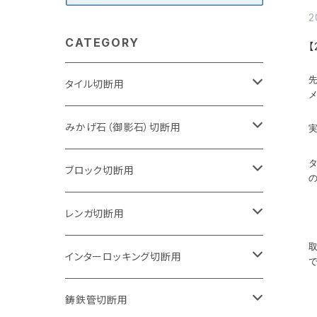
2
CATEGORY
【
タイル切断用
105mm（4インチ）
みかげ石（御影石）切断用
125mm（5インチ）
105mm（4インチ）
ブロック切断用
グラインダー取付用
セグメントタイプ
125mm（5インチ）
105mm（4インチ）
レンガ切断用
石井超硬電動切断機 取付用
セグメントタイプ（ビス穴付き
セグメントタイプ
セグメントタイプ
150mm（6インチ）
125mm（5インチ）
105mm（4インチ）
インターロッキング切断用
オフセットタイプ（ハットタイプ
セグメントタイプ（ビス穴付き
ウェーブタイプ
セグメントタイプ
セグメントタイプ
セグメントタイプ
180mm（7インチ）
150mm（6インチ）
125mm（5インチ）
105mm（4インチ）
鋳鉄管切断用