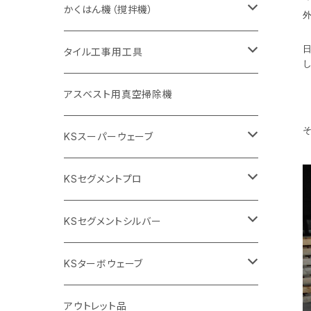
砥石（補強綱入り
砥石（補強綱入り
セグメント（特殊凸凹加工チップ
355mm（14インチ）
一般道路カッター用
305mm（12インチ）
押し切り（タイル切断機）
かくはん機（撹拌機）
455mm（18インチ）
埋設鋳鉄管工事対応タイプ
355mm（14インチ）
本体
電動切断機
本体
タイル工事用工具
砥石（補強綱入り
替え刃
本体
低速回転
ブリック＆ブロック用切断機
付属品
手動工具
アスベスト用真空掃除機
交換部品など
ダイヤモンドホイール
高速回転
撹拌羽根
押し切り（手動切断機
穴あけ用工具
電動工具
KSスーパーウェーブ
2段変速
撹拌軸
押し切り替え刃（手動切断機替え刃
電動切断機
タイルニッパー
105mm（4インチ）
KSセグメントプロ
鏝（こて
タイルパッチ（ビブラート
プロ用鏝（こて）
125ｍｍ（5インチ）
105mm（4インチ）
KSセグメントシルバー
タイルニッパー
かくはん機
通常品
吸着盤
125mm（5インチ）
105mm（4インチ）
KSターボウェーブ
タイル施工用シューズ
ディスクグラインダー
ビス穴付き
通常品
その他
150ｍｍ（6インチ）
125mm（5インチ）
105mm（4インチ）
アウトレット品