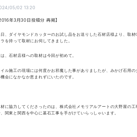
024/05/02 13:20
2016年3月30日投稿分 再掲】
先日、ダイヤモンドカッターのお試し品をお送りした石材店様より、取材
メラを持って取材にお伺してきました。
実は、石材店様への取材は今回が初めて。
タイル施工の現場には何度かお邪魔した事がありましたが、みかげ石用の
の機会になかなか恵まれずにいたのです。
取材に協力してくださったのは、株式会社メモリアルアートの大野屋の工
で、関東と関西を中心に墓石工事を手がけていらっしゃいます。