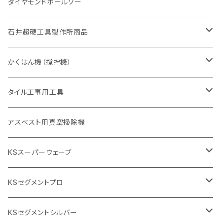
アスファルト切断用
ヒューム管・U字溝切断用
アスファルト切断用
U型チップ
125mm（5インチ）
金属用
ダイヤモンドホールソー
405mm（16インチ）
砥石（補強綱入り
355mm（14インチ）
セグメント（特殊凸凹加工チップ
埋設鋳鉄管工事対応タイプ
355mm（14インチ）
一般道路カッター用
セグメントタイプ
一般道路カッター用
305mm（12インチ）
アスファルト切断用
非金属用
石井超硬工具製作所商品
455mm（18インチ）
405mm（16インチ）
砥石（補強綱入り
砥石（補強綱入り
セグメント（特殊凸凹加工チップ
355mm（14インチ）
一般道路カッター用
305mm（12インチ）
押し切り（タイル切断機）
かくはん機（撹拌機）
455mm（18インチ）
埋設鋳鉄管工事対応タイプ
355mm（14インチ）
本体
電動切断機
本体
タイル工事用工具
砥石（補強綱入り
替え刃
本体
低速回転
ブリック＆ブロック用切断機
付属品
手動工具
アスベスト用真空掃除機
交換部品など
ダイヤモンドホイール
高速回転
撹拌羽根
押し切り（手動切断機
穴あけ用工具
電動工具
KSスーパーウェーブ
2段変速
撹拌軸
押し切り替え刃（手動切断機替え刃
電動切断機
タイルニッパー
105mm（4インチ）
KSセグメントプロ
鏝（こて
タイルパッチ（ビブラート
プロ用鏝（こて）
125ｍｍ（5インチ）
105mm（4インチ）
KSセグメントシルバー