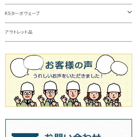
タイルニッパー
かくはん機
通常品
吸着盤
125mm（5インチ）
105mm（4インチ）
KSターボウェーブ
タイル施工用シューズ
ディスクグラインダー
ビス穴付き
通常品
その他
150ｍｍ（6インチ）
125mm（5インチ）
105mm（4インチ）
アウトレット品
吸着盤
その他
オフセットタイプ（ハットタイプ
ビス穴付き
シューズ
180mm（7インチ）
150mm（6インチ）
125mm（5インチ）
タイル針
オフセットタイプ（ハットタイプ
タイル針
205ｍｍ（8インチ）
180mm（7インチ）
150ｍｍ（6インチ）
その他
230mm（9インチ）
205mm（8インチ）
180ｍｍ（7インチ）
230mm（9インチ）
205mm（8インチ）
230ｍｍ（9インチ）