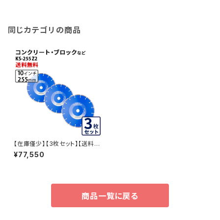
ロックなど ks-255z2
同じカテゴリの商品
【在庫僅少】【3枚セット】【送料無
料】KS-255Z2 乾式 KSセグメ
¥77,550
ント ゼットツー 10インチ 255m
m コンクリート・ブロックなどの
切断 ダイヤモンドカッター ダイ
ヤセグメント ks-255z2 KS-25
5Z2-03
商品一覧に戻る