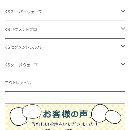
交換部品など
ダイヤモンドホイール
高速回転
撹拌羽根
押し切り（手動切断機
穴あけ用工具
電動工具
KSスーパーウェーブ
2段変速
撹拌軸
押し切り替え刃（手動切断機替え刃
電動切断機
タイルニッパー
105mm（4インチ）
KSセグメントプロ
鏝（こて
タイルパッチ（ビブラート
プロ用鏝（こて）
125ｍｍ（5インチ）
105mm（4インチ）
KSセグメントシルバー
タイルニッパー
かくはん機
通常品
吸着盤
125mm（5インチ）
105mm（4インチ）
KSターボウェーブ
タイル施工用シューズ
ディスクグラインダー
ビス穴付き
通常品
その他
150ｍｍ（6インチ）
125mm（5インチ）
105mm（4インチ）
アウトレット品
吸着盤
その他
オフセットタイプ（ハットタイプ
ビス穴付き
シューズ
180mm（7インチ）
150mm（6インチ）
125mm（5インチ）
タイル針
オフセットタイプ（ハットタイプ
タイル針
205ｍｍ（8インチ）
180mm（7インチ）
150ｍｍ（6インチ）
その他