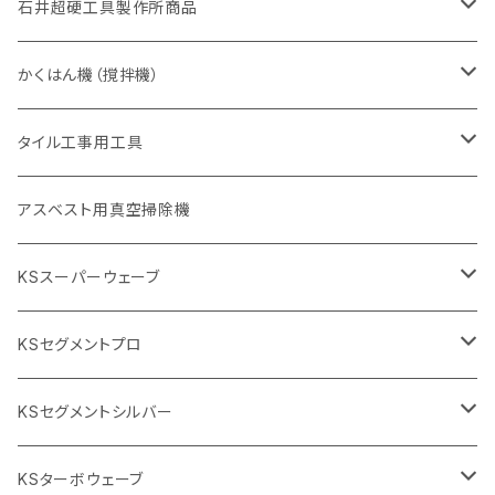
一般道路カッター用
セグメントタイプ
一般道路カッター用
305mm（12インチ）
アスファルト切断用
非金属用
石井超硬工具製作所商品
455mm（18インチ）
405mm（16インチ）
砥石（補強綱入り
砥石（補強綱入り
セグメント（特殊凸凹加工チップ
355mm（14インチ）
一般道路カッター用
305mm（12インチ）
押し切り（タイル切断機）
かくはん機（撹拌機）
455mm（18インチ）
埋設鋳鉄管工事対応タイプ
355mm（14インチ）
本体
電動切断機
本体
タイル工事用工具
砥石（補強綱入り
替え刃
本体
低速回転
ブリック＆ブロック用切断機
付属品
手動工具
アスベスト用真空掃除機
交換部品など
ダイヤモンドホイール
高速回転
撹拌羽根
押し切り（手動切断機
穴あけ用工具
電動工具
KSスーパーウェーブ
2段変速
撹拌軸
押し切り替え刃（手動切断機替え刃
電動切断機
タイルニッパー
105mm（4インチ）
KSセグメントプロ
鏝（こて
タイルパッチ（ビブラート
プロ用鏝（こて）
125ｍｍ（5インチ）
105mm（4インチ）
KSセグメントシルバー
タイルニッパー
かくはん機
通常品
吸着盤
125mm（5インチ）
105mm（4インチ）
KSターボウェーブ