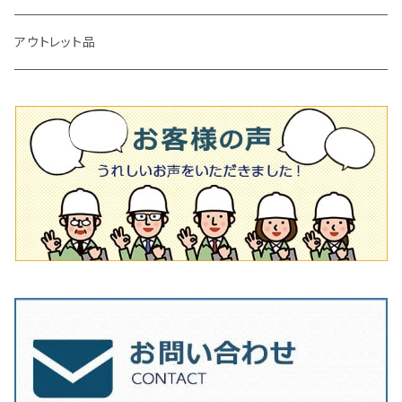
タイル施工用シューズ
ディスクグラインダー
ビス穴付き
通常品
その他
150ｍｍ（6インチ）
125mm（5インチ）
105mm（4インチ）
アウトレット品
吸着盤
その他
オフセットタイプ（ハットタイプ
ビス穴付き
シューズ
180mm（7インチ）
150mm（6インチ）
125mm（5インチ）
タイル針
オフセットタイプ（ハットタイプ
タイル針
205ｍｍ（8インチ）
180mm（7インチ）
150ｍｍ（6インチ）
その他
230mm（9インチ）
205mm（8インチ）
180ｍｍ（7インチ）
230mm（9インチ）
205mm（8インチ）
230ｍｍ（9インチ）