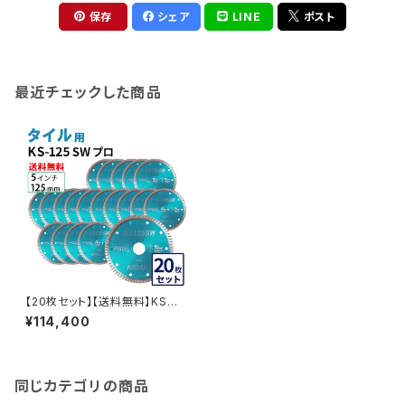
保存
シェア
LINE
ポスト
最近チェックした商品
【20枚セット】【送料無料】KSス
ーパーウェーブ KS-125SW プ
¥114,400
ロ 5インチ 125ｍｍ ダイヤモン
ドカッター 刃 タイル切断 (ks-1
25sw) KS-125SW-20
同じカテゴリの商品