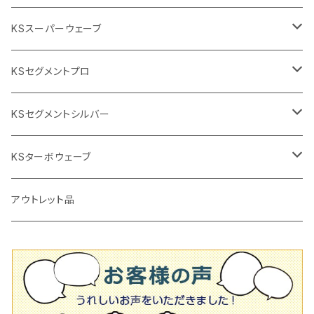
交換部品など
ダイヤモンドホイール
高速回転
撹拌羽根
押し切り（手動切断機
穴あけ用工具
電動工具
KSスーパーウェーブ
2段変速
撹拌軸
押し切り替え刃（手動切断機替え刃
電動切断機
タイルニッパー
105mm（4インチ）
KSセグメントプロ
鏝（こて
タイルパッチ（ビブラート
プロ用鏝（こて）
125ｍｍ（5インチ）
105mm（4インチ）
KSセグメントシルバー
タイルニッパー
かくはん機
通常品
吸着盤
125mm（5インチ）
105mm（4インチ）
KSターボウェーブ
タイル施工用シューズ
ディスクグラインダー
ビス穴付き
通常品
その他
150ｍｍ（6インチ）
125mm（5インチ）
105mm（4インチ）
アウトレット品
吸着盤
その他
オフセットタイプ（ハットタイプ
ビス穴付き
シューズ
180mm（7インチ）
150mm（6インチ）
125mm（5インチ）
タイル針
オフセットタイプ（ハットタイプ
タイル針
205ｍｍ（8インチ）
180mm（7インチ）
150ｍｍ（6インチ）
その他